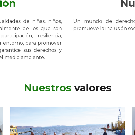
ión
Nu
aldades de niñas, niños,
Un mundo de derechos
cialmente de los que son
promueve la inclusión soci
ticipación, resiliencia,
u entorno, para promover
garantice sus derechos y
del medio ambiente
.
Nuestros
valores