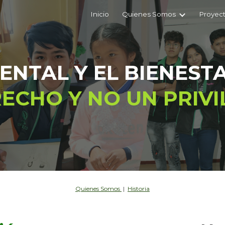
Inicio
Quienes Somos
Proyect
ip to main content
Skip to navigat
ENTAL Y EL BIENEST
ECHO Y NO UN PRIVI
Quienes Somos
|
Historia